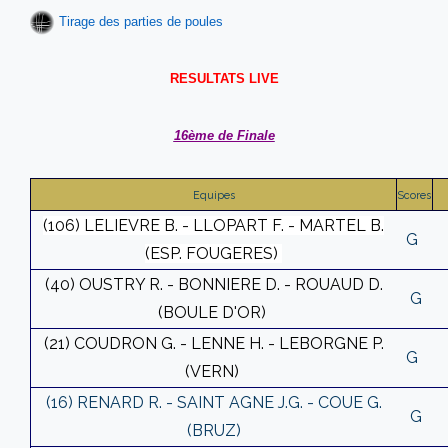
Tirage des parties de poules
RESULTATS LIVE
16ème de Finale
Equipes
Scores
(106) LELIEVRE B. - LLOPART F. - MARTEL B.
G
(ESP. FOUGERES)
(40) OUSTRY R. - BONNIERE D. - ROUAUD D.
G
(BOULE D'OR)
(21) COUDRON G. - LENNE H. - LEBORGNE P.
G
(VERN)
(16) RENARD R. - SAINT AGNE J.G. - COUE G.
G
(BRUZ)