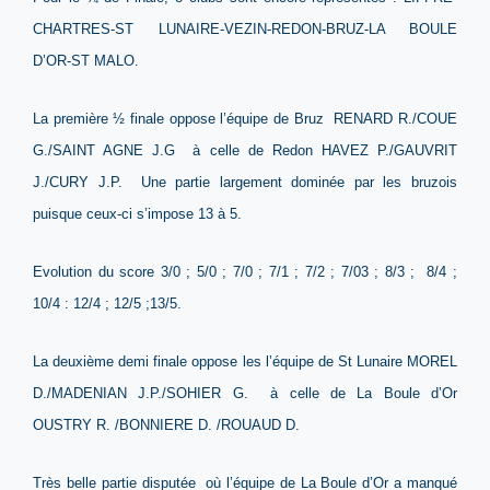
CHARTRES-ST LUNAIRE-VEZIN-REDON-BRUZ-LA BOULE
D’OR-ST MALO.
La première ½ finale oppose l’équipe de Bruz RENARD R./COUE
G./SAINT AGNE J.G à celle de Redon HAVEZ P./GAUVRIT
J./CURY J.P. Une partie largement dominée par les bruzois
puisque ceux-ci s’impose 13 à 5.
Evolution du score 3/0 ; 5/0 ; 7/0 ; 7/1 ; 7/2 ; 7/03 ; 8/3 ; 8/4 ;
10/4 : 12/4 ; 12/5 ;13/5.
La deuxième demi finale oppose les l’équipe de St Lunaire MOREL
D./MADENIAN J.P./SOHIER G. à celle de La Boule d’Or
OUSTRY R. /BONNIERE D. /ROUAUD D.
Très belle partie disputée où l’équipe de La Boule d’Or a manqué