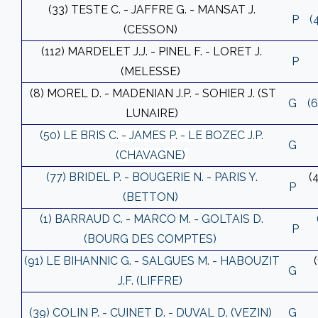
(33) TESTE C. - JAFFRE G. - MANSAT J.
P
(
(CESSON)
(112) MARDELET J.J. - PINEL F. - LORET J.
P
(MELESSE)
(8) MOREL D. - MADENIAN J.P. - SOHIER J. (ST
G
(
LUNAIRE)
(50) LE BRIS C. - JAMES P. - LE BOZEC J.P.
G
(CHAVAGNE)
(77) BRIDEL P. - BOUGERIE N. - PARIS Y.
(
P
(BETTON)
(1) BARRAUD C. - MARCO M. - GOLTAIS D.
P
(BOURG DES COMPTES)
(91) LE BIHANNIC G. - SALGUES M. - HABOUZIT
G
J.F. (LIFFRE)
(39) COLIN P. - CUINET D. - DUVAL D. (VEZIN)
G