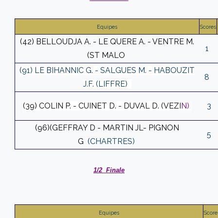
Equipes
Scores
(42) BELLOUDJA A. - LE QUERE A. - VENTRE M.
1
(ST MALO
(91) LE BIHANNIC G. - SALGUES M. - HABOUZIT
8
J.F. (LIFFRE)
(
39) COLIN P. - CUINET D. - DUVAL D. (VEZI
N)
3
(96)(GEFFRAY D - MARTIN JL- PIGNON
5
G
(CHARTRES)
1/2 Finale
Equipes
Score