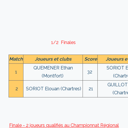
1/2 Finales
Match
Joueurs et clubs
Score
Joueurs e
QUEMENER Ethan
SORIOT E
1
32
(Montfort)
(Chartr
GUILLOT 
2
SORIOT Elouan (Chartres)
21
(Chartr
Finale - 2 joueurs qualifiés au Championnat Régional