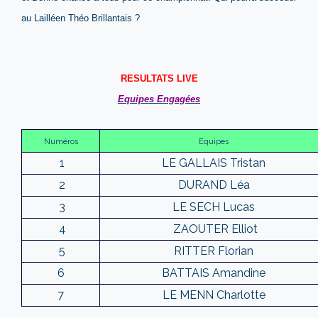
au Lailléen Théo Brillantais ?
RESULTATS LIVE
Equipes Engagées
Numéros
Equipes
1
LE GALLAIS Tristan
2
DURAND Léa
3
LE SECH Lucas
4
ZAOUTER Elliot
5
RITTER Florian
6
BATTAIS Amandine
7
LE MENN Charlotte