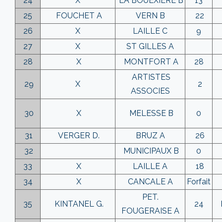
24
X
LA BOUEXIERE B
13
25
FOUCHET A
VERN B
22
26
X
LAILLE C
9
27
X
ST GILLES A
28
X
MONTFORT A
28
ARTISTES
29
X
2
ASSOCIES
30
X
MELESSE B
0
31
VERGER D.
BRUZ A
26
32
MUNICIPAUX B
0
33
X
LAILLE A
18
34
X
CANCALE A
Forfait
PET.
35
KINTANEL G.
24
FOUGERAISE A