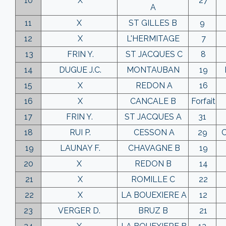
10
X
27
A
11
X
ST GILLES B
9
12
X
L'HERMITAGE
7
13
FRIN Y.
ST JACQUES C
8
14
DUGUE J.C.
MONTAUBAN
19
15
X
REDON A
16
16
X
CANCALE B
Forfait
17
FRIN Y.
ST JACQUES A
31
18
RUI P.
CESSON A
29
19
LAUNAY F.
CHAVAGNE B
19
20
X
REDON B
14
21
X
ROMILLE C
22
22
X
LA BOUEXIERE A
12
23
VERGER D.
BRUZ B
21