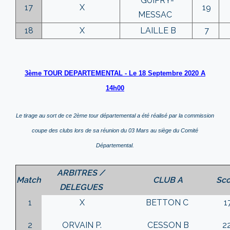
GUIPRY-
17
X
19
MESSAC
18
X
LAILLE B
7
3ème TOUR DEPARTEMENTAL -
Le 18 Septembre 2020 A
14h00
L
e tirage au sort de ce 2ème tour départemental a été réalisé par la commission
coupe des clubs lors de sa réunion du 03 Mars au siège du Comité
Départemental.
ARBITRES /
Match
CLUB A
Sco
DELEGUES
1
X
BETTON C
1
2
ORVAIN P.
CESSON B
2