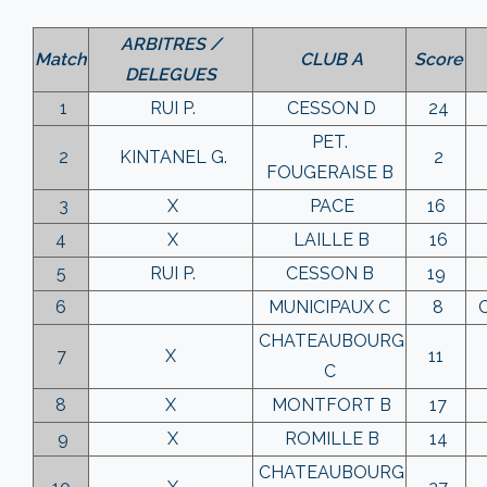
ARBITRES /
Match
CLUB A
Score
DELEGUES
1
RUI P.
CESSON D
24
PET.
2
KINTANEL G.
2
FOUGERAISE B
3
X
PACE
16
4
X
LAILLE B
16
5
RUI P.
CESSON B
19
6
MUNICIPAUX C
8
CHATEAUBOURG
7
X
11
C
8
X
MONTFORT B
17
9
X
ROMILLE B
14
CHATEAUBOURG