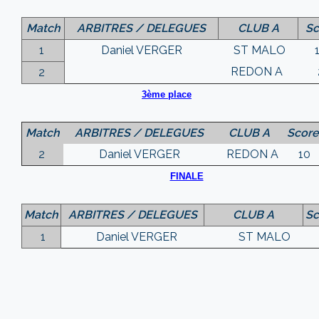
Match
ARBITRES / DELEGUES
CLUB A
Sc
1
Daniel VERGER
ST MALO
REDON A
2
3ème place
Match
ARBITRES / DELEGUES
CLUB A
Score
2
Daniel VERGER
REDON A
10
FINALE
Match
ARBITRES / DELEGUES
CLUB A
Sc
1
Daniel VERGER
ST MALO
1