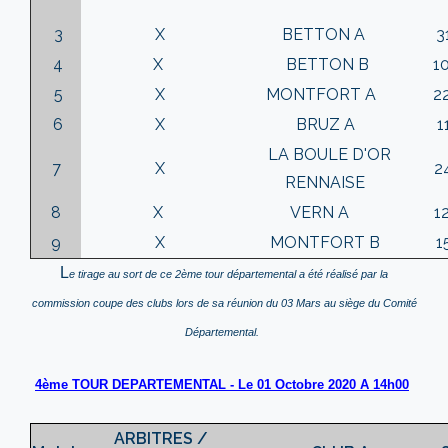
3
X
BETTON A
3
4
X
BETTON B
1
5
X
MONTFORT A
2
6
X
BRUZ A
1
LA BOULE D'OR
7
X
2
RENNAISE
8
X
VERN A
1
9
X
MONTFORT B
1
L
e tirage au sort de ce 2ème tour départemental a été réalisé par la
commission coupe des clubs lors de sa réunion du 03 Mars au siège du Comité
Départemental.
4ème TOUR DEPARTEMENTAL - Le 01 Octobre 2020 A 14h00
ARBITRES /