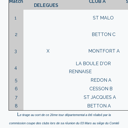
Match
CLUB A
DELEGUES
1
ST MALO
2
BETTON C
3
X
MONTFORT A
LA BOULE D'OR
4
RENNAISE
5
REDON A
6
CESSON B
7
ST JACQUES A
8
BETTON A
L
e tirage au sort de ce 2ème tour départemental a été réalisé par la
commission coupe des clubs lors de sa réunion du 03 Mars au siège du Comité