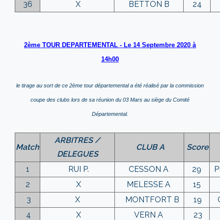
36
X
BETTON B
24
2ème TOUR DEPARTEMENTAL - Le 14 Septembre 2020 à
14h00
le tirage au sort de ce 2ème tour départemental a été réalisé par la commission
coupe des clubs lors de sa réunion du 03 Mars au siège du Comité
Départemental.
ARBITRES /
Match
CLUB A
Score
DELEGUES
1
RUI P.
CESSON A
29
P
2
X
MELESSE A
15
3
X
MONTFORT B
19
C
4
X
VERN A
23